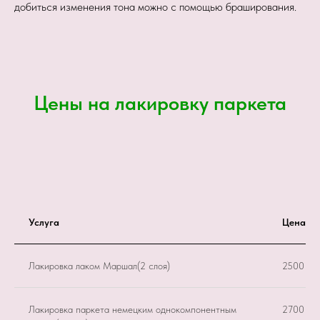
добиться изменения тона можно с помощью браширования.
Цены на лакировку паркета
Услуга
Цена за 
Лакировка лаком Маршал(2 слоя)
2500 ру
Лакировка паркета немецким однокомпонентным
2700 ру