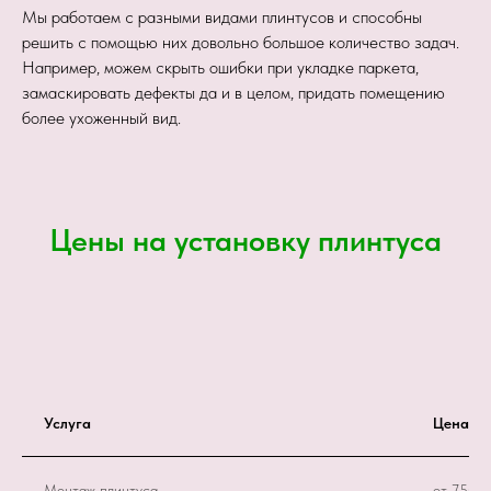
Мы работаем с разными видами плинтусов и способны
решить с помощью них довольно большое количество задач.
Например, можем скрыть ошибки при укладке паркета,
замаскировать дефекты да и в целом, придать помещению
более ухоженный вид.
Цены на установку плинтуса
Услуга
Цена, р
Монтаж плинтуса
от 750 р