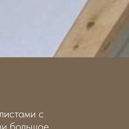
листами с
ми большое