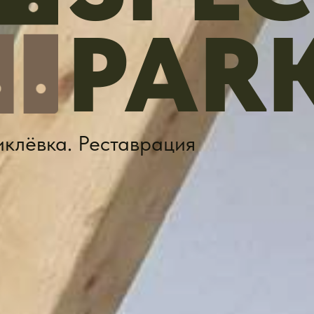
PAR
иклёвка. Реставрация