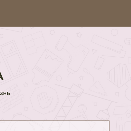
А
знь