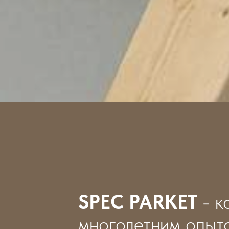
SPEC PARKET
- к
многолетним опыт