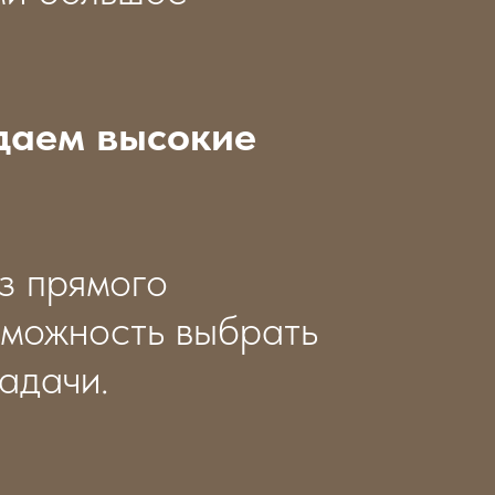
юдаем высокие
з прямого
зможность выбрать
адачи.