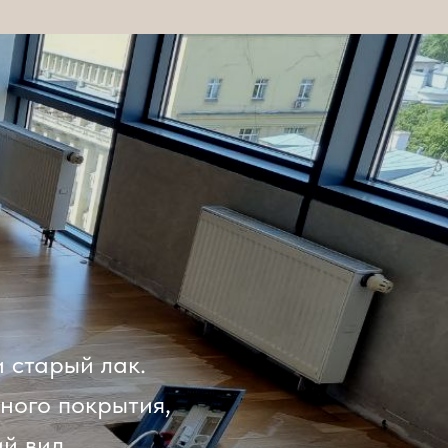
 старый лак.
ного покрытия,
ий вид