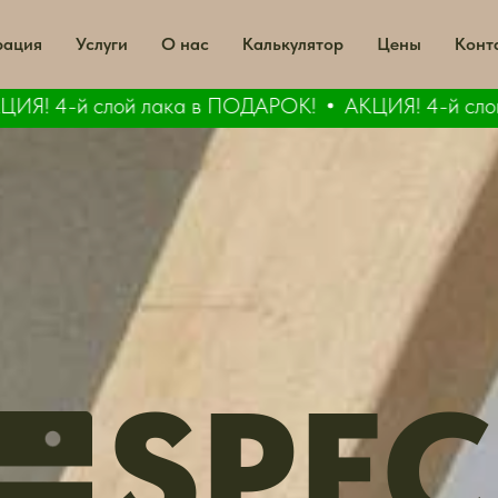
рация
Услуги
О нас
Калькулятор
Цены
Конт
! 4-й слой лака в ПОДАРОК!
АКЦИЯ! 4-й слой 
SPEC