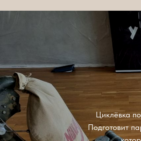
Циклёвка по
Подготовит па
кото