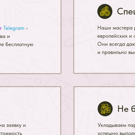
Спе
Наши мастера 
r
Telegram
-
европейских и 
ва и
Они всегда да
те бесплатную
и правильно вы
Не 
а заявку и
Укладываем пар
Стоимость
успешно выпол