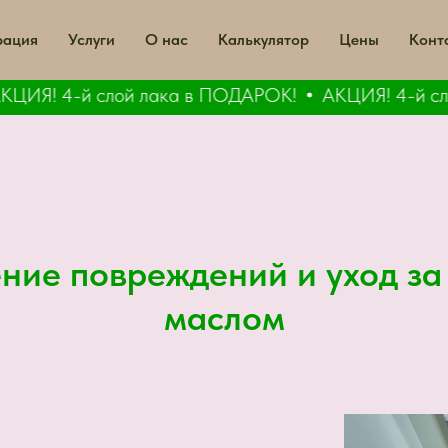
рация
Услуги
О нас
Калькулятор
Цены
Конт
Я! 4-й слой лака в ПОДАРОК!
АКЦИЯ! 4-й слой
ение повреждений и уход за
маслом