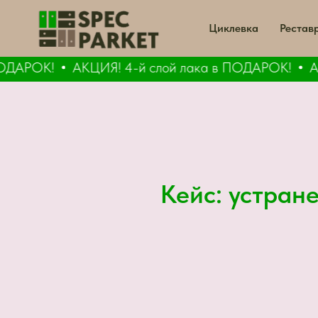
Циклевка
Рестав
АРОК!
АКЦИЯ! 4-й слой лака в ПОДАРОК!
АКЦИ
Кейс: устран