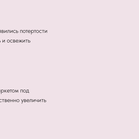
явились потертости
 и освежить
аркетом под
ственно увеличить