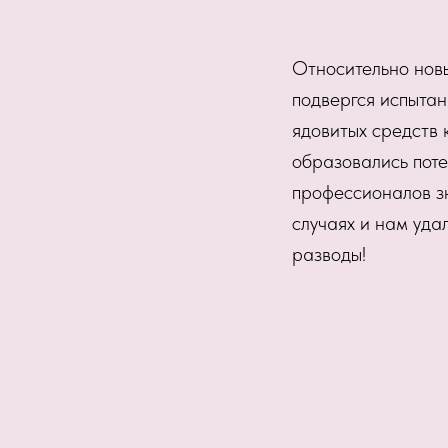
Относительно новы
подвергся испытан
ядовитых средств 
образовались поте
профессионалов зн
случаях и нам уда
разводы!