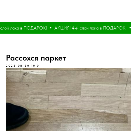
ой лака в ПОДАРОК!
АКЦИЯ! 4-й слой лака в ПОДАРОК!
А
Рассохся паркет
2023-08-30 10:01