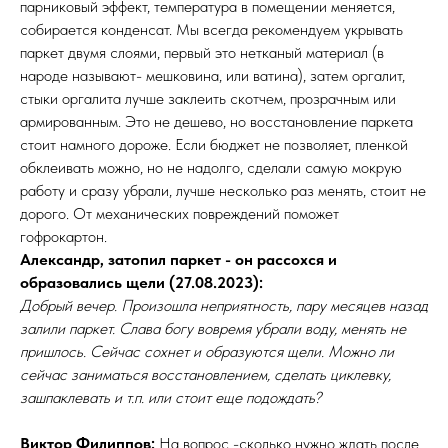
парниковый эффект, температура в помещении меняется,
собирается конденсат. Мы всегда рекомендуем укрывать
паркет двумя слоями, первый это нетканый материал (в
народе называют- мешковина, или ватина), затем оргалит,
стыки оргалита лучше заклеить скотчем, прозрачным или
армированным. Это не дешево, но восстановление паркета
стоит намного дороже. Если бюджет не позволяет, пленкой
обклеивать можно, но не надолго, сделали самую мокрую
работу и сразу убрали, лучше несколько раз менять, стоит не
дорого. От механических повреждений поможет
гофрокартон.
Александр, затопил паркет - он рассохся и
образовались щели (27.08.2023):
Добрый вечер. Произошла неприятность, пару месяцев назад
залили паркет. Слава богу вовремя убрали воду, менять не
пришлось. Сейчас сохнет и образуются щели. Можно ли
сейчас заниматься восстановлением, сделать циклевку,
зашпаклевать и т.п. или стоит еще подождать?
Виктор Филиппов:
На вопрос -сколько нужно ждать после